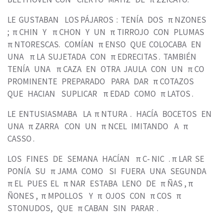
LE GUSTABAN LOS PÁJAROS : TENÍA DOS π NZONES
; π CHIN Y π CHON Y UN π TIRROJO CON PLUMAS
π NTORESCAS. COMÍAN π ENSO QUE COLOCABA EN
UNA π LA SUJETADA CON π EDRECITAS . TAMBIÉN
TENÍA UNA π CAZA EN OTRA JAULA CON UN π CO
PROMINENTE PREPARADO PARA DAR π COTAZOS
QUE HACIAN SUPLICAR π EDAD COMO π LATOS .
LE ENTUSIASMABA LA π NTURA . HACÍA BOCETOS EN
UNA π ZARRA CON UN π NCEL IMITANDO A π
CASSO .
LOS FINES DE SEMANA HACÍAN π C- NIC . π LAR SE
PONÍA SU π JAMA COMO SI FUERA UNA SEGUNDA
π EL PUES EL π NAR ESTABA LENO DE π ÑAS , π
ÑONES , π MPOLLOS Y π OJOS CON π COS π
STONUDOS, QUE π CABAN SIN PARAR .