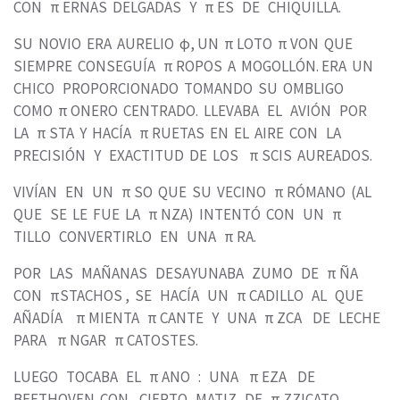
CON π ERNAS DELGADAS Y π ES DE CHIQUILLA.
SU NOVIO ERA AURELIO φ, UN π LOTO π VON QUE
SIEMPRE CONSEGUÍA π ROPOS A MOGOLLÓN. ERA UN
CHICO PROPORCIONADO TOMANDO SU OMBLIGO
COMO π ONERO CENTRADO. LLEVABA EL AVIÓN POR
LA π STA Y HACÍA π RUETAS EN EL AIRE CON LA
PRECISIÓN Y EXACTITUD DE LOS π SCIS AUREADOS.
VIVÍAN EN UN π SO QUE SU VECINO π RÓMANO (AL
QUE SE LE FUE LA π NZA) INTENTÓ CON UN π
TILLO CONVERTIRLO EN UNA π RA.
POR LAS MAÑANAS DESAYUNABA ZUMO DE π ÑA
CON πSTACHOS , SE HACÍA UN π CADILLO AL QUE
AÑADÍA π MIENTA π CANTE Y UNA π ZCA DE LECHE
PARA π NGAR π CATOSTES.
LUEGO TOCABA EL π ANO : UNA π EZA DE
BEETHOVEN CON CIERTO MATIZ DE π ZZICATO.