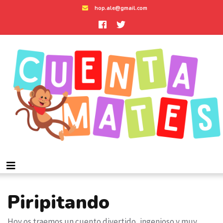
hop.ale@gmail.com
Piripitando
Hoy os traemos un cuento divertido, ingenioso y muy