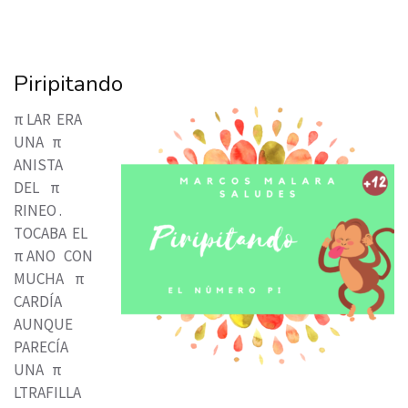
Piripitando
π LAR ERA
UNA π
ANISTA
DEL π
RINEO .
TOCABA EL
π ANO CON
MUCHA π
CARDÍA
AUNQUE
PARECÍA
UNA π
LTRAFILLA