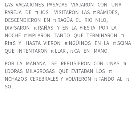
LAS VACACIONES PASADAS VIAJARON CON UNA
PAREJA DE π JOS . VISITARON LAS π RÁMIDES,
DESCENDIERON EN π RAGÜA EL RIO NILO,
DIVISARON π RAÑAS Y EN LA FIESTA POR LA
NOCHE π MPLARON TANTO QUE TERMINARON π
RIπS Y HASTA VIERON π NGÜINOS EN LA π SCINA
QUE INTENTARON π LLAR , π CA EN MANO .
POR LA MAÑANA SE REPUSIERON CON UNAS π
LDORAS MILAGROSAS QUE EVITABAN LOS π
NCHAZOS CEREBRALES Y VOLVIERON π TANDO AL π
SO .
Autor
: Marcos Malara Saludes
E-mail
:
marsaludes123@gmail.com