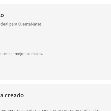
co
s ideal para CuentaMates:
entender mejor las mates.
ya creado
seguimos plasmarla en papel, pero conseguir darle vida